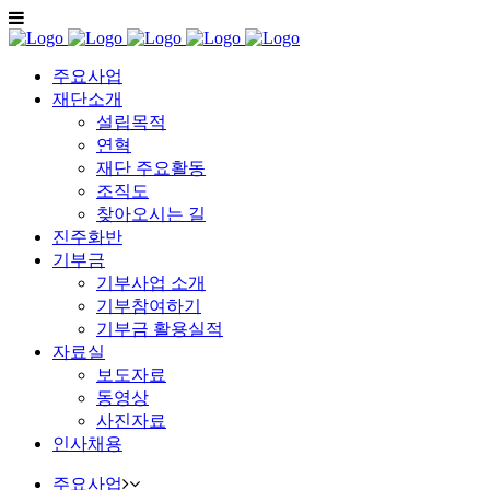
주요사업
재단소개
설립목적
연혁
재단 주요활동
조직도
찾아오시는 길
진주화반
기부금
기부사업 소개
기부참여하기
기부금 활용실적
자료실
보도자료
동영상
사진자료
인사채용
주요사업